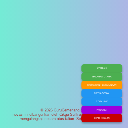
KEMBALI
HALAMAN UTAMA
CADANGAN PENGGUNAAN
MEDIA SOSIAL
COPY LINK
© 2026 GuruCemerlang.com
HUBUNGI
Inovasi ini dibangunkan oleh
Cikgu Suffi
untuk membantu murid
mengulangkaji secara atas talian. Selamat maju jaya!
CIPTA SOALAN