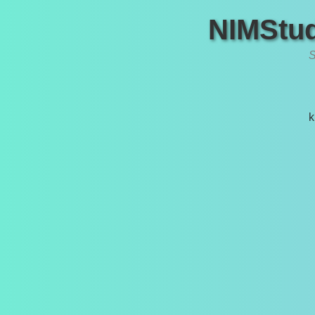
NIMStud
S
k