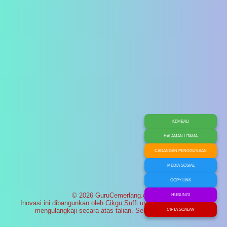
KEMBALI
HALAMAN UTAMA
CADANGAN PENGGUNAAN
MEDIA SOSIAL
COPY LINK
© 2026 GuruCemerlang.com
HUBUNGI
Inovasi ini dibangunkan oleh
Cikgu Suffi
untuk membantu murid
mengulangkaji secara atas talian. Selamat maju jaya!
CIPTA SOALAN