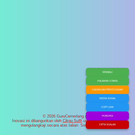
KEMBALI
HALAMAN UTAMA
CADANGAN PENGGUNAAN
MEDIA SOSIAL
COPY LINK
© 2026 GuruCemerlang.com
HUBUNGI
Inovasi ini dibangunkan oleh
Cikgu Suffi
untuk membantu murid
mengulangkaji secara atas talian. Selamat maju jaya!
CIPTA SOALAN