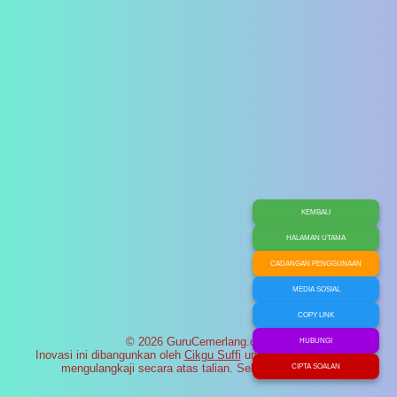
KEMBALI
HALAMAN UTAMA
CADANGAN PENGGUNAAN
MEDIA SOSIAL
COPY LINK
© 2026 GuruCemerlang.com
HUBUNGI
Inovasi ini dibangunkan oleh
Cikgu Suffi
untuk membantu murid
mengulangkaji secara atas talian. Selamat maju jaya!
CIPTA SOALAN