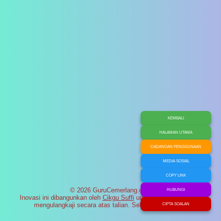
KEMBALI
HALAMAN UTAMA
CADANGAN PENGGUNAAN
MEDIA SOSIAL
COPY LINK
© 2026 GuruCemerlang.com
HUBUNGI
Inovasi ini dibangunkan oleh
Cikgu Suffi
untuk membantu murid
mengulangkaji secara atas talian. Selamat maju jaya!
CIPTA SOALAN