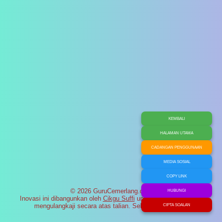
KEMBALI
HALAMAN UTAMA
CADANGAN PENGGUNAAN
MEDIA SOSIAL
COPY LINK
© 2026 GuruCemerlang.com
HUBUNGI
Inovasi ini dibangunkan oleh
Cikgu Suffi
untuk membantu murid
mengulangkaji secara atas talian. Selamat maju jaya!
CIPTA SOALAN