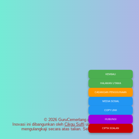
KEMBALI
HALAMAN UTAMA
CADANGAN PENGGUNAAN
MEDIA SOSIAL
COPY LINK
© 2026 GuruCemerlang.com
HUBUNGI
Inovasi ini dibangunkan oleh
Cikgu Suffi
untuk membantu murid
mengulangkaji secara atas talian. Selamat maju jaya!
CIPTA SOALAN