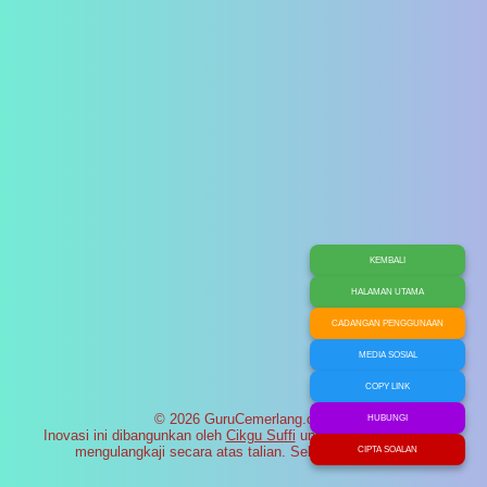
KEMBALI
HALAMAN UTAMA
CADANGAN PENGGUNAAN
MEDIA SOSIAL
COPY LINK
© 2026 GuruCemerlang.com
HUBUNGI
Inovasi ini dibangunkan oleh
Cikgu Suffi
untuk membantu murid
mengulangkaji secara atas talian. Selamat maju jaya!
CIPTA SOALAN