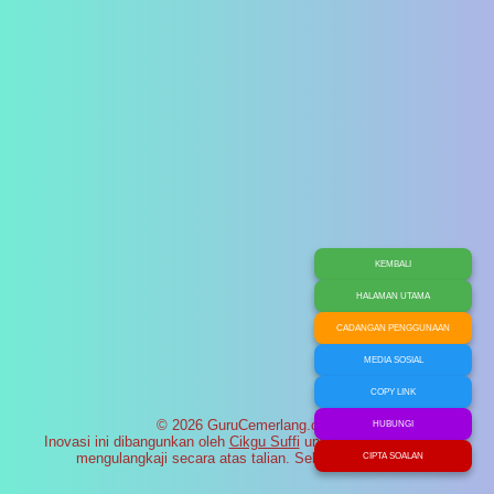
KEMBALI
HALAMAN UTAMA
CADANGAN PENGGUNAAN
MEDIA SOSIAL
COPY LINK
© 2026 GuruCemerlang.com
HUBUNGI
Inovasi ini dibangunkan oleh
Cikgu Suffi
untuk membantu murid
mengulangkaji secara atas talian. Selamat maju jaya!
CIPTA SOALAN