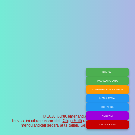
KEMBALI
HALAMAN UTAMA
CADANGAN PENGGUNAAN
MEDIA SOSIAL
COPY LINK
© 2026 GuruCemerlang.com
HUBUNGI
Inovasi ini dibangunkan oleh
Cikgu Suffi
untuk membantu murid
mengulangkaji secara atas talian. Selamat maju jaya!
CIPTA SOALAN