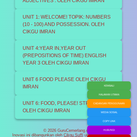
ADJECTIVES . OLEH CIKGU IMRAN
UNIT 1: WELCOME! TOPIK: NUMBERS
(10 - 100) AND POSSESSION. OLEH
CIKGU IMRAN
UNIT 4:YEAR IN,YEAR OUT
(PREPOSITIONS OF TIME) ENGLISH
YEAR 3 OLEH CIKGU IMRAN
UNIT 6 FOOD PLEASE OLEH CIKGU
IMRAN
KEMBALI
HALAMAN UTAMA
UNIT 6: FOOD, PLEASE! STREET FOOD
CADANGAN PENGGUNAAN
OLEH CIKGU IMRAN
MEDIA SOSIAL
COPY LINK
© 2026 GuruCemerlang.com
HUBUNGI
Inovasi ini dibangunkan oleh
Cikgu Suffi
untuk membantu murid