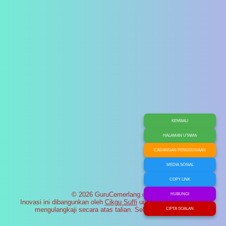
KEMBALI
HALAMAN UTAMA
CADANGAN PENGGUNAAN
MEDIA SOSIAL
COPY LINK
© 2026 GuruCemerlang.com
HUBUNGI
Inovasi ini dibangunkan oleh
Cikgu Suffi
untuk membantu murid
mengulangkaji secara atas talian. Selamat maju jaya!
CIPTA SOALAN