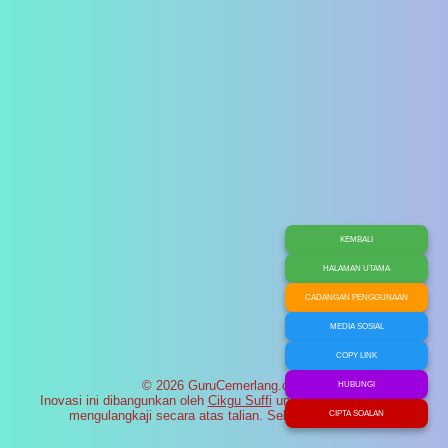
KEMBALI
HALAMAN UTAMA
CADANGAN PENGGUNAAN
MEDIA SOSIAL
COPY LINK
© 2026 GuruCemerlang.com
HUBUNGI
Inovasi ini dibangunkan oleh
Cikgu Suffi
untuk membantu murid
mengulangkaji secara atas talian. Selamat maju jaya!
CIPTA SOALAN