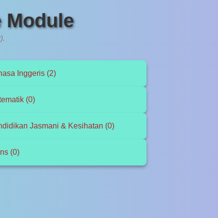
e Module
).
asa Inggeris (2)
ematik (0)
didikan Jasmani & Kesihatan (0)
ns (0)