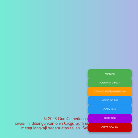
KEMBALI
HALAMAN UTAMA
CADANGAN PENGGUNAAN
MEDIA SOSIAL
COPY LINK
© 2026 GuruCemerlang.com
HUBUNGI
Inovasi ini dibangunkan oleh
Cikgu Suffi
untuk membantu murid
mengulangkaji secara atas talian. Selamat maju jaya!
CIPTA SOALAN