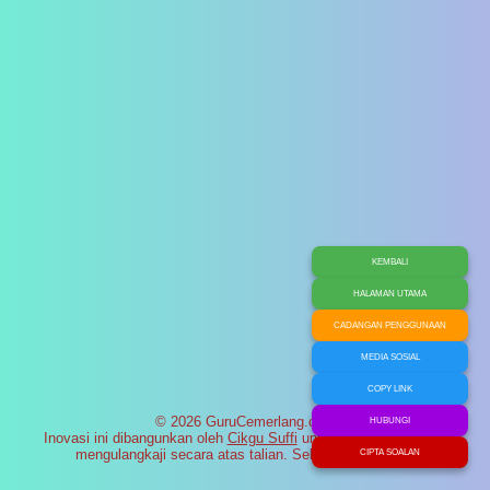
KEMBALI
HALAMAN UTAMA
CADANGAN PENGGUNAAN
MEDIA SOSIAL
COPY LINK
© 2026 GuruCemerlang.com
HUBUNGI
Inovasi ini dibangunkan oleh
Cikgu Suffi
untuk membantu murid
mengulangkaji secara atas talian. Selamat maju jaya!
CIPTA SOALAN