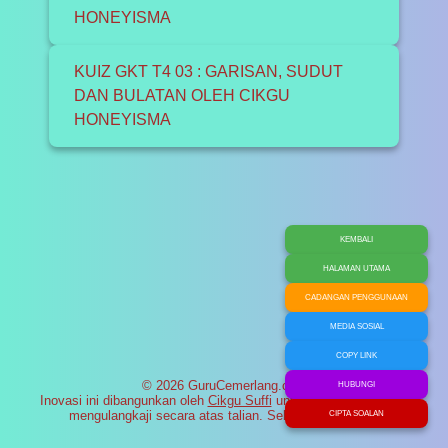
HONEYISMA
KUIZ GKT T4 03 : GARISAN, SUDUT
DAN BULATAN OLEH CIKGU
HONEYISMA
KEMBALI
HALAMAN UTAMA
CADANGAN PENGGUNAAN
MEDIA SOSIAL
COPY LINK
© 2026 GuruCemerlang.com
HUBUNGI
Inovasi ini dibangunkan oleh
Cikgu Suffi
untuk membantu murid
mengulangkaji secara atas talian. Selamat maju jaya!
CIPTA SOALAN