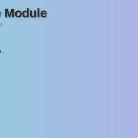
e Module
).
a.