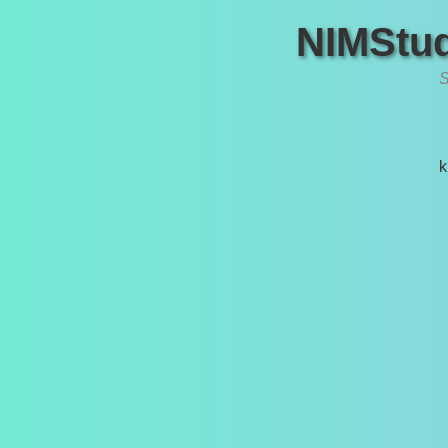
NIMStud
S
k