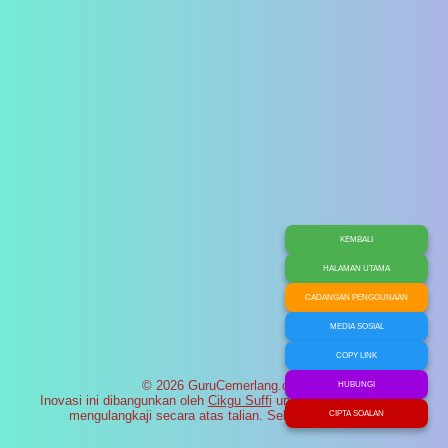
KEMBALI
HALAMAN UTAMA
CADANGAN PENGGUNAAN
MEDIA SOSIAL
COPY LINK
© 2026 GuruCemerlang.com
HUBUNGI
Inovasi ini dibangunkan oleh
Cikgu Suffi
untuk membantu murid
mengulangkaji secara atas talian. Selamat maju jaya!
CIPTA SOALAN