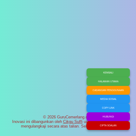
KEMBALI
HALAMAN UTAMA
CADANGAN PENGGUNAAN
MEDIA SOSIAL
COPY LINK
© 2026 GuruCemerlang.com
HUBUNGI
Inovasi ini dibangunkan oleh
Cikgu Suffi
untuk membantu murid
mengulangkaji secara atas talian. Selamat maju jaya!
CIPTA SOALAN