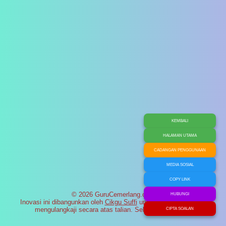
KEMBALI
HALAMAN UTAMA
CADANGAN PENGGUNAAN
MEDIA SOSIAL
COPY LINK
© 2026 GuruCemerlang.com
HUBUNGI
Inovasi ini dibangunkan oleh
Cikgu Suffi
untuk membantu murid
mengulangkaji secara atas talian. Selamat maju jaya!
CIPTA SOALAN