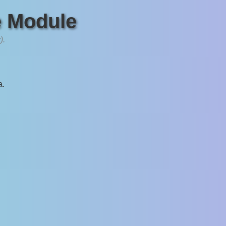
e Module
).
a.