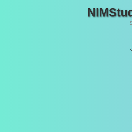
NIMStud
S
k