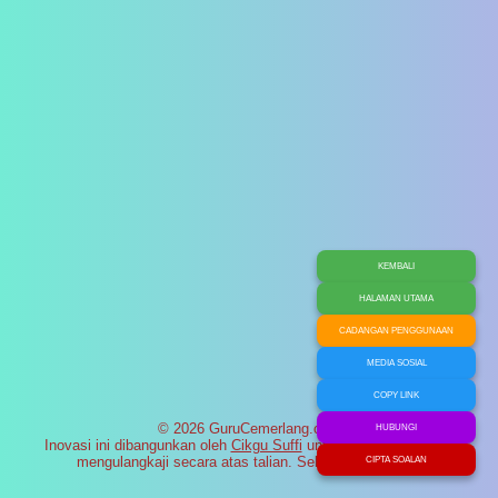
KEMBALI
HALAMAN UTAMA
CADANGAN PENGGUNAAN
MEDIA SOSIAL
COPY LINK
© 2026 GuruCemerlang.com
HUBUNGI
Inovasi ini dibangunkan oleh
Cikgu Suffi
untuk membantu murid
mengulangkaji secara atas talian. Selamat maju jaya!
CIPTA SOALAN