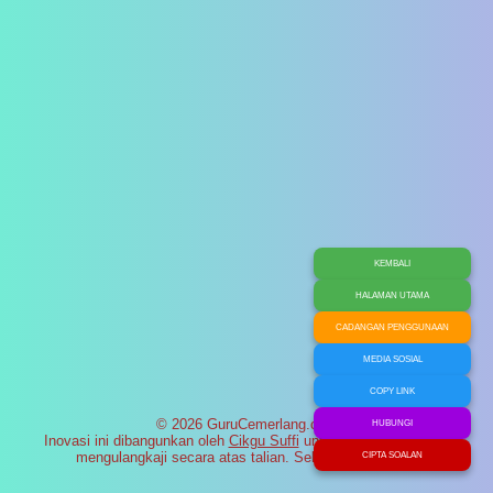
KEMBALI
HALAMAN UTAMA
CADANGAN PENGGUNAAN
MEDIA SOSIAL
COPY LINK
© 2026 GuruCemerlang.com
HUBUNGI
Inovasi ini dibangunkan oleh
Cikgu Suffi
untuk membantu murid
mengulangkaji secara atas talian. Selamat maju jaya!
CIPTA SOALAN