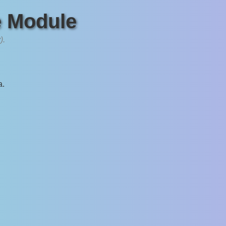
e Module
).
a.