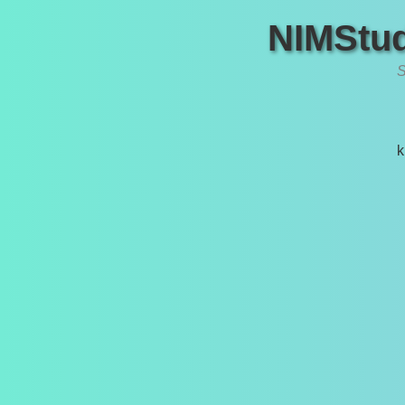
NIMStud
S
k