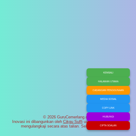
KEMBALI
HALAMAN UTAMA
CADANGAN PENGGUNAAN
MEDIA SOSIAL
COPY LINK
© 2026 GuruCemerlang.com
HUBUNGI
Inovasi ini dibangunkan oleh
Cikgu Suffi
untuk membantu murid
mengulangkaji secara atas talian. Selamat maju jaya!
CIPTA SOALAN