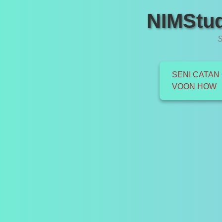
NIMStud
S
SENI CATAN
VOON HOW